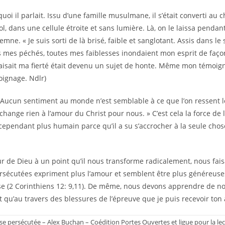
oi il parlait. Issu d’une famille musulmane, il s’était converti au c
l, dans une cellule étroite et sans lumière. Là, on le laissa pendan
emne. « Je suis sorti de là brisé, faible et sanglotant. Assis dans le
us mes péchés, toutes mes faiblesses inondaient mon esprit de façon
faisait ma fierté était devenu un sujet de honte. Même mon témoig
oignage. Ndlr)
 : « Aucun sentiment au monde n’est semblable à ce que l’on ressent
ange rien à l’amour du Christ pour nous. » C’est cela la force de
pendant plus humain parce qu’il a su s’accrocher à la seule chose 
our de Dieu à un point qu’il nous transforme radicalement, nous fai
sécutées expriment plus l’amour et semblent être plus généreuses.
lesse (2 Corinthiens 12: 9,11). De même, nous devons apprendre de n
st qu’au travers des blessures de l’épreuve que je puis recevoir ton
lise persécutée – Alex Buchan – Coédition Portes Ouvertes et ligue pour la lec