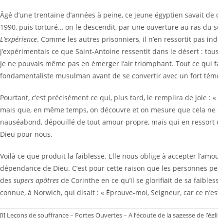
Âgé d’une trentaine d’années à peine, ce jeune égyptien savait de qu
1990, puis torturé… on le descendit, par une ouverture au ras du so
L’expérience
. Comme les autres prisonniers, il n’en ressortit pas ind
j’expérimentais ce que Saint-Antoine ressentit dans le désert : to
Je ne pouvais même pas en émerger l’air triomphant. Tout ce qui 
fondamentaliste musulman avant de se convertir avec un fort tém
Pourtant, c’est précisément ce qui, plus tard, le remplira de joie
mais que, en même temps, on découvre et on mesure que cela ne ch
nauséabond, dépouillé de tout amour propre, mais qui en ressort ce
Dieu pour nous.
Voilà ce que produit la faiblesse. Elle nous oblige à accepter l’am
dépendance de Dieu. C’est pour cette raison que les personnes per
des
supers apôtres
de Corinthe en ce qu’il se glorifiait de sa faib
connue, à Norwich, qui disait : « Éprouve-moi, Seigneur, car ce n’e
[i] Leçons de souffrance – Portes Ouvertes – A l’écoute de la sagesse de l’ég