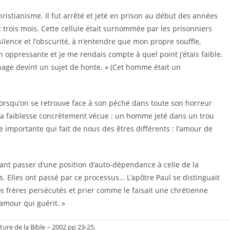
hristianisme. Il fut arrêté et jeté en prison au début des années
t trois mois. Cette cellule était surnommée par les prisonniers
 silence et l’obscurité, à n’entendre que mon propre souffle,
 oppressante et je me rendais compte à quel point j’étais faible.
nage devint un sujet de honte. » (Cet homme était un
 lorsqu’on se retrouve face à son péché dans toute son horreur
 la faiblesse concrètement vécue : un homme jeté dans un trou
importante qui fait de nous des êtres différents : l’amour de
sant passer d’une position d’auto-dépendance à celle de la
 Elles ont passé par ce processus… L’apôtre Paul se distinguait
os frères persécutés et prier comme le faisait une chrétienne
 amour qui guérit. »
ture de la Bible – 2002 pp 23-25.