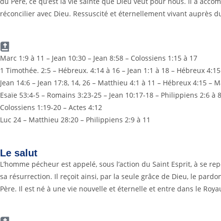
du Père, ce qu’est la vie sainte que Dieu veut pour nous. Il a accom
réconcilier avec Dieu. Ressuscité et éternellement vivant auprès du 
Marc 1:9 à 11 – Jean 10:30 – Jean 8:58 – Colossiens 1:15 à 17
1 Timothée. 2:5 – Hébreux. 4:14 à 16 – Jean 1:1 à 18 – Hébreux 4:15
Jean 14:6 – Jean 17:8, 14, 26 – Matthieu 4:1 à 11 – Hébreux 4:15 – M
Esaïe 53:4-5 – Romains 3:23-25 – Jean 10:17-18 – Philippiens 2:6 à 
Colossiens 1:19-20 – Actes 4:12
Luc 24 – Matthieu 28:20 – Philippiens 2:9 à 11
Le salut
L’homme pécheur est appelé, sous l’action du Saint Esprit, à se repe
sa résurrection. Il reçoit ainsi, par la seule grâce de Dieu, le pard
Père. Il est né à une vie nouvelle et éternelle et entre dans le R