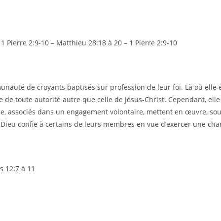
 1 Pierre 2:9-10 – Matthieu 28:18 à 20 – 1 Pierre 2:9-10
unauté de croyants baptisés sur profession de leur foi. Là où elle e
te de toute autorité autre que celle de Jésus-Christ. Cependant, elle
ale, associés dans un engagement volontaire, mettent en œuvre, sous
e Dieu confie à certains de leurs membres en vue d’exercer une ch
s 12:7 à 11