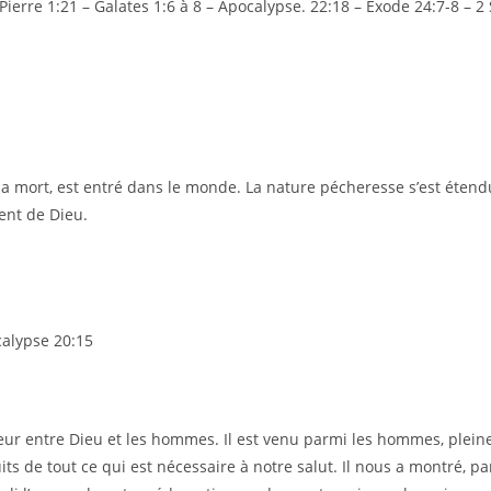
ierre 1:21 – Galates 1:6 à 8 – Apocalypse. 22:18 – Exode 24:7-8 – 2
a mort, est entré dans le monde. La nature pécheresse s’est étend
ent de Dieu.
calypse 20:15
iateur entre Dieu et les hommes. Il est venu parmi les hommes, pl
its de tout ce qui est nécessaire à notre salut. Il nous a montré, p