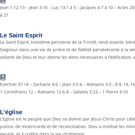
Jean 1:12-13 – Jean 3:16 – Luc 13:1 à 5 – Jacques 4:7 à 10 – Actes 2
à 21
Le Saint Esprit
Le Saint Esprit, troisième personne de la Trinité, rend vivante, bénéf
Seigneur dans une vie de prière et de fidélité persévérante à la véri
volonté de Dieu et leur donne les dons nécessaires à l’édification,
Ezéchiel 37:14 – Zacharie 4:6 – Jean 3:5-6 – Romains 5:5 ; 8:9, 14, 
1 Corinthiens 12 – Romains 12:6-8 – Galates 5:22 – 1 Pierre 4:10
L’église
L’Eglise est le peuple que Dieu se donne par Jésus-Christ pour cé
justice, de miséricorde et de réconciliation. Dieu a institué les mi
peuple, et à croître dans la vie chrétienne.