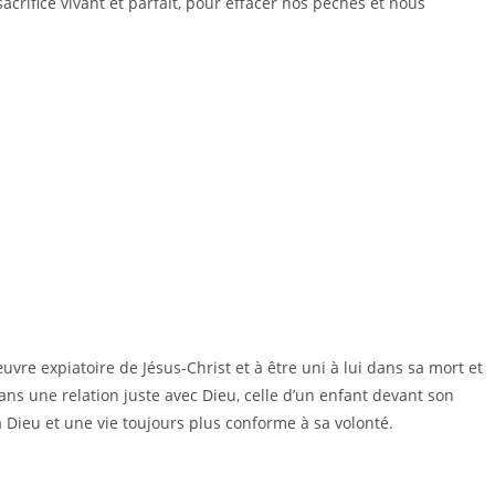
acrifice vivant et parfait, pour effacer nos péchés et nous
œuvre expiatoire de Jésus-Christ et à être uni à lui dans sa mort et
s dans une relation juste avec Dieu, celle d’un enfant devant son
à Dieu et une vie toujours plus conforme à sa volonté.