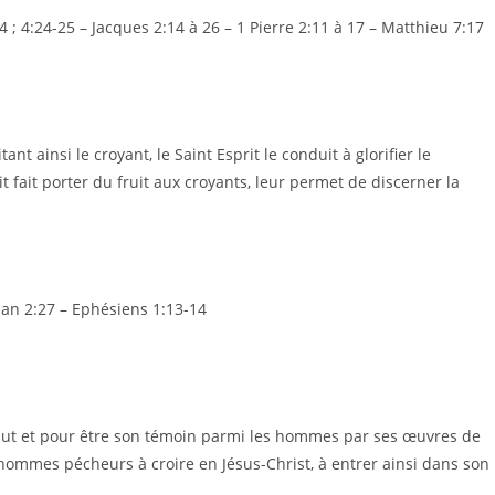
4 ; 4:24-25 – Jacques 2:14 à 26 – 1 Pierre 2:11 à 17 – Matthieu 7:17
nt ainsi le croyant, le Saint Esprit le conduit à glorifier le
it fait porter du fruit aux croyants, leur permet de discerner la
Jean 2:27 – Ephésiens 1:13-14
salut et pour être son témoin parmi les hommes par ses œuvres de
es hommes pécheurs à croire en Jésus-Christ, à entrer ainsi dans son