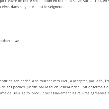
pli l’œuvre de notre rédemption en donnant sa vie sur la croix, en s
Père, dans sa gloire, il est le Seigneur.
atthieu 5:48
8
ntir de son péché, à se tourner vers Dieu, à accepter, par la foi, l’
on de ses péchés. Justifié par la foi en Jésus-Christ, il vit désormai
oyaume de Dieu. La foi produit nécessairement les œuvres agréables 