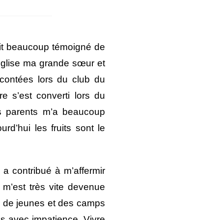
vait beaucoup témoigné de
’église ma grande sœur et
acontées lors du club du
e s’est converti lors du
s parents m’a beaucoup
d’hui les fruits sont le
a contribué à m’affermir
u m’est très vite devenue
pes de jeunes et des camps
is avec impatience. Vivre