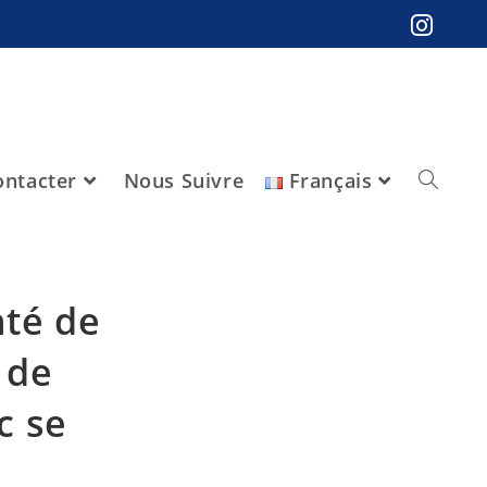
ntacter
Nous Suivre
Français
nté de
 de
c se