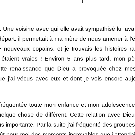
e. Une voisine avec qui elle avait sympathisé lui a
u départ, il permettait à ma mère de nous amener à l
e nouveaux copains, et je trouvais les histoires r
étaient vraies ! Environ 5 ans plus tard, mon pèr
tte renaissance que Dieu a provoquée chez me
j’ai vécus avec eux et dont je vois encore aujour
i fréquentée toute mon enfance et mon adolescence 
quelque chose de différent. Cette relation avec Die
lus importante. Par la suite j’ai fréquenté des grou
fût pour moi des moments incroyables que j’attenda