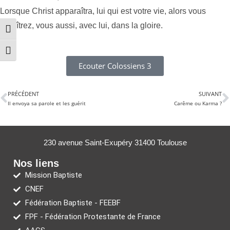
Lorsque Christ apparaîtra, lui qui est votre vie, alors vous
paraîtrez, vous aussi, avec lui, dans la gloire.
Passer en contraste élevé
Changer la taille de la police
Ecouter Colossiens 3
PRÉCÉDENT
SUIVANT
Il envoya sa parole et les guérit
Carême ou Karma ?
230 avenue Saint-Exupéry 31400 Toulouse
Nos liens
Mission Baptiste
CNEF
Fédération Baptiste - FEEBF
FPF - Fédération Protestante de France