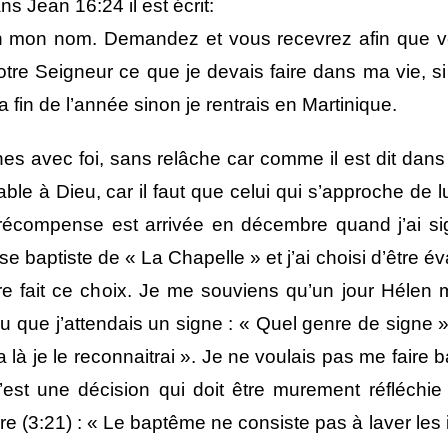
ns Jean 16:24 il est écrit:
 mon nom. Demandez et vous recevrez afin que vot
re Seigneur ce que je devais faire dans ma vie, si je
a fin de l’année sinon je rentrais en Martinique.
ines avec foi, sans relâche car comme il est dit dans
éable à Dieu, car il faut que celui qui s’approche de l
 récompense est arrivée en décembre quand j’ai si
ise baptiste de « La Chapelle » et j’ai choisi d’être 
core fait ce choix. Je me souviens qu’un jour Hélen
ndu que j’attendais un signe : « Quel genre de signe
là je le reconnaitrai ». Je ne voulais pas me faire ba
’est une décision qui doit être murement réfléchie
rre (3:21) : « Le baptême ne consiste pas à laver le