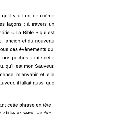
t qu’il y ait un deuxième
s façons : à travers un
rie « La Bible » qui est
de l’ancien et du nouveau
, tous ces évènements qui
r nos péchés, toute cette
eu, qu’Il est mon Sauveur,
mmense m’envahir et elle
veur, il fallait aussi que
nt cette phrase en tête il
claire et nette. En fait il