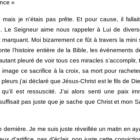
ence »
 mais je n’étais pas prête. Et pour cause, il fallai
. Le Seigneur aime nous rappeler à Lui de diverse
rquant. Moi bizarrement ce fût à travers la mini sé
onte l’histoire entière de la Bible, les événements 
 autant pleuré de voir tous ces miracles s’accomplir
 image ce sacrifice à la croix, sa mort pour rachete
pleurs j’ai déclaré que Jésus-Christ est le fils de Di
u’il est ressuscité. J’ai alors senti une paix i
ffisait pas juste que je sache que Christ et mon Sau
ée dernière. Je me suis juste réveillée un matin en aya
x d’artifice, pas d’éclair, non juste cette conviction 