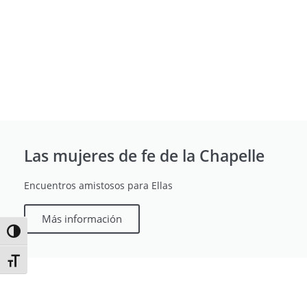
Las mujeres de fe de la Chapelle
Encuentros amistosos para Ellas
Más información
Alternar alto contraste
Alternar tamaño de letra