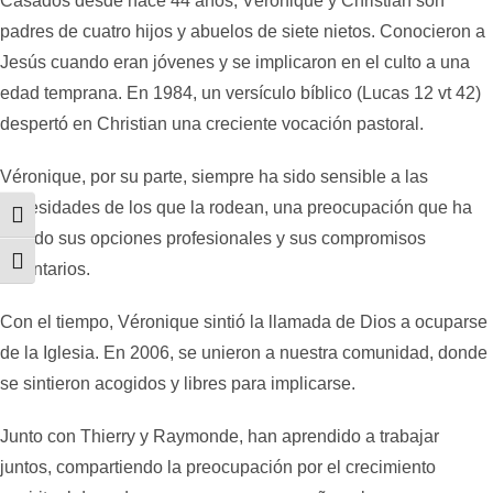
Casados desde hace 44 años, Véronique y Christian son
padres de cuatro hijos y abuelos de siete nietos. Conocieron a
Jesús cuando eran jóvenes y se implicaron en el culto a una
edad temprana. En 1984, un versículo bíblico (Lucas 12 vt 42)
despertó en Christian una creciente vocación pastoral.
Véronique, por su parte, siempre ha sido sensible a las
necesidades de los que la rodean, una preocupación que ha
Alternar alto contraste
guiado sus opciones profesionales y sus compromisos
Alternar tamaño de letra
voluntarios.
Con el tiempo, Véronique sintió la llamada de Dios a ocuparse
de la Iglesia. En 2006, se unieron a nuestra comunidad, donde
se sintieron acogidos y libres para implicarse.
Junto con Thierry y Raymonde, han aprendido a trabajar
juntos, compartiendo la preocupación por el crecimiento